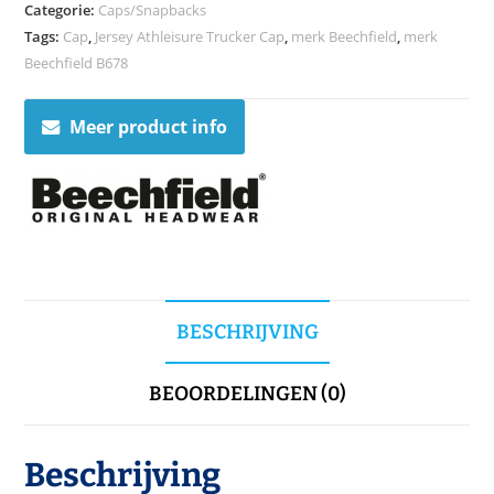
Categorie:
Caps/Snapbacks
Tags:
Cap
,
Jersey Athleisure Trucker Cap
,
merk Beechfield
,
merk
Beechfield B678
Meer product info
BESCHRIJVING
BEOORDELINGEN (0)
Beschrijving