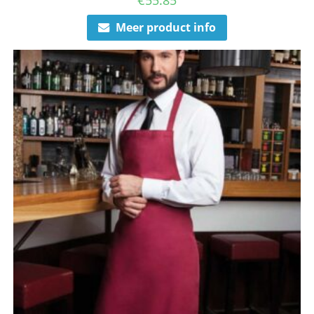
€
55.85
Meer product info