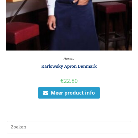
Horeca
Karlowsky Apron Denmark
€
22.80
Meer product info