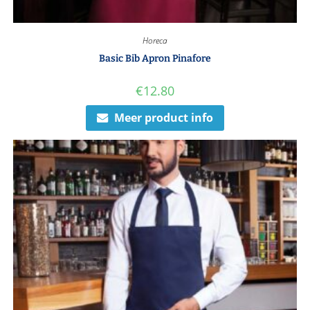
Horeca
Basic Bib Apron Pinafore
€
12.80
Meer product info