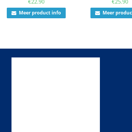
€
22.90
€
25.90
Meer product info
Meer produc