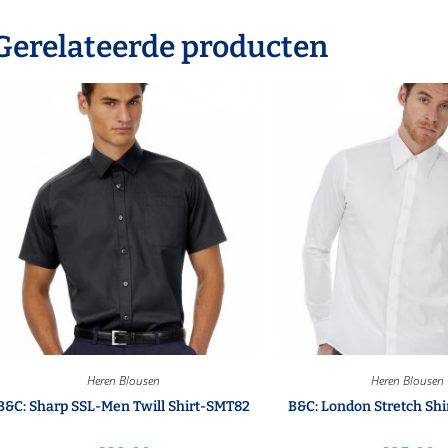
Gerelateerde producten
Heren Blousen
Heren Blousen
B&C: Sharp SSL-Men Twill Shirt-SMT82
B&C: London Stretch Sh