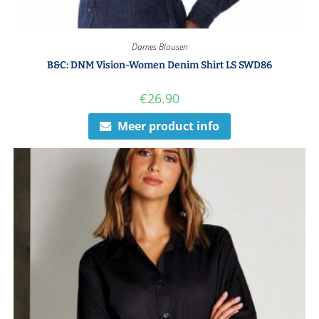
Dames Blousen
B&C: DNM Vision-Women Denim Shirt LS SWD86
€
26.90
Meer product info