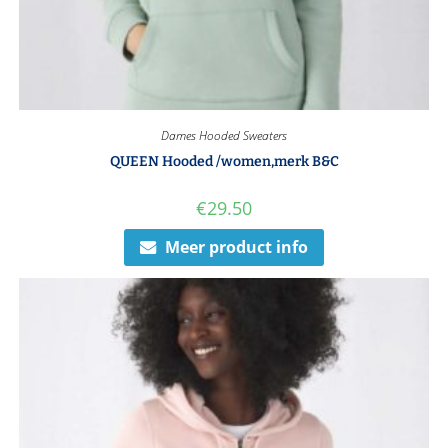
Dames Hooded Sweaters
QUEEN Hooded /women,merk B&C
€
29.50
Meer product info