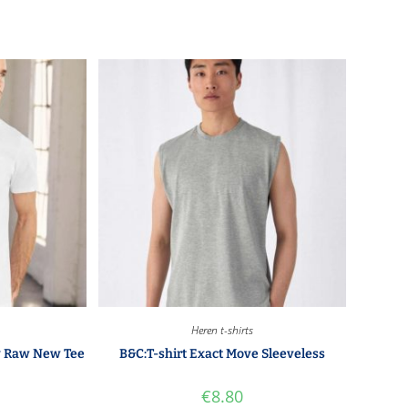
Heren t-shirts
y Raw New Tee
B&C:T-shirt Exact Move Sleeveless
€
8.80