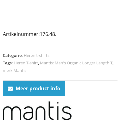
Artikelnummer:176.48.
Categorie:
Heren t-shirts
Tags:
Heren T-shirt
,
Mantis: Men's Organic Longer Length T
,
merk Mantis
Meer product info