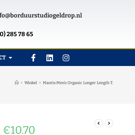
fo@borduurstudiogeldrop.nl
0) 285 78 65
CT
>
Winkel
>
Mantis:Men’s Organic Longer Length T.
€
10.70