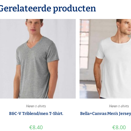
Gerelateerde producten
Heren t-shirts
Heren t-shirts
B&C-V Triblend/men T-Shirt.
Bella+Canvas:Men’s Jerse
€
8.40
€
8.00