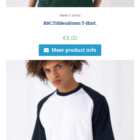
Heren t-shirts
B&C:Triblend/men T-Shirt.
€
8.00
Meer product info