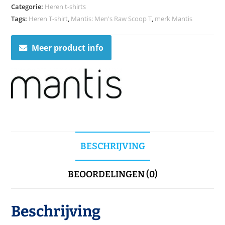
Categorie:
Heren t-shirts
Tags:
Heren T-shirt
,
Mantis: Men's Raw Scoop T
,
merk Mantis
Meer product info
BESCHRIJVING
BEOORDELINGEN (0)
Beschrijving