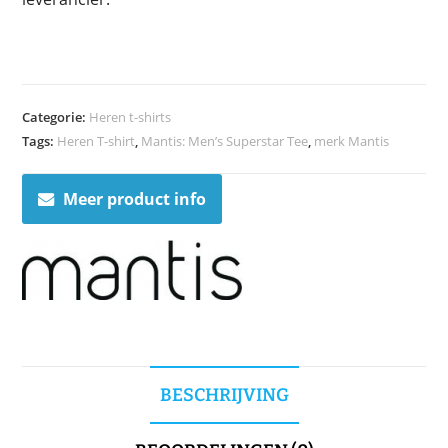
Categorie:
Heren t-shirts
Tags:
Heren T-shirt
,
Mantis: Men’s Superstar Tee
,
merk Mantis
Meer product info
BESCHRIJVING