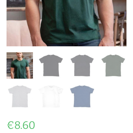
€
8.60