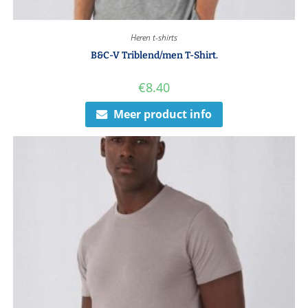
Heren t-shirts
B&C-V Triblend/men T-Shirt.
€
8.40
Meer product info