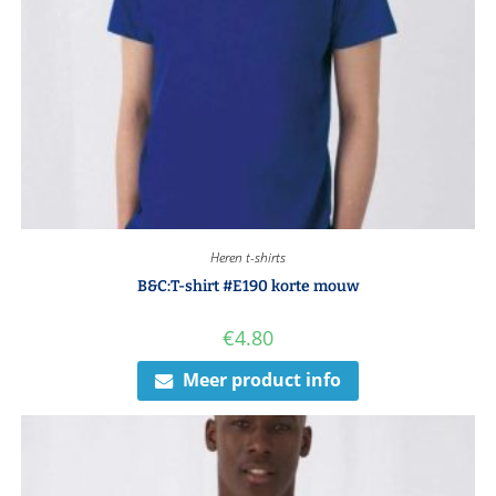
Heren t-shirts
B&C:T-shirt #E190 korte mouw
€
4.80
Meer product info