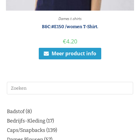
Dames t-shirts
B&C:#E150 /women T-Shirt.
€
4.20
Meer product info
Badstof
8
Bedrijfs-Kleding
17
Caps/Snapbacks
139
Dames Blousen
57