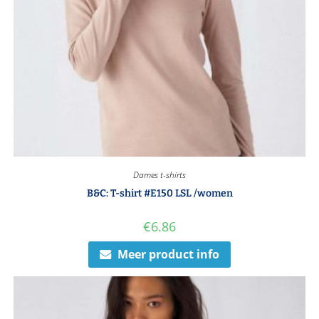
Dames t-shirts
B&C: T-shirt #E150 LSL /women
€
6.86
Meer product info