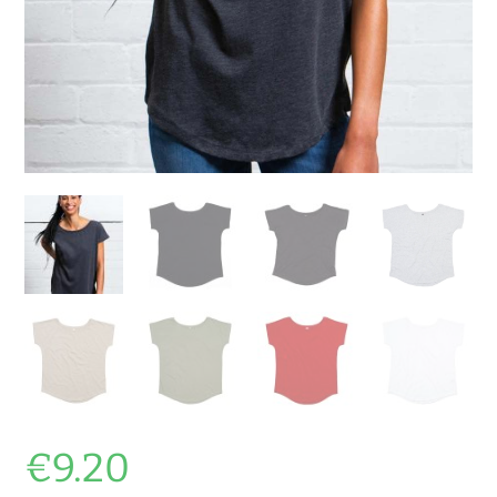
€
9.20