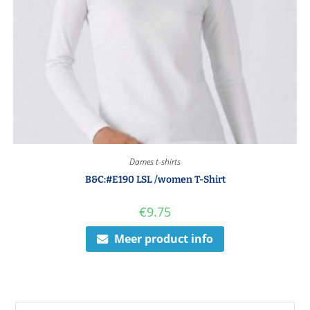
Dames t-shirts
B&C:#E190 LSL /women T-Shirt
€
9.75
Meer product info