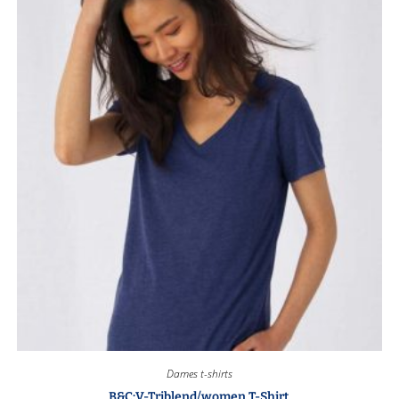
Dames t-shirts
B&C:V-Triblend/women T-Shirt.