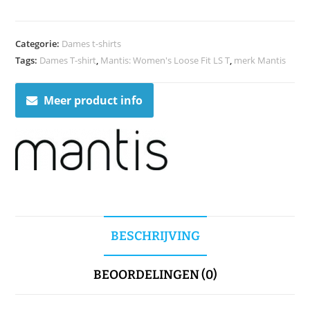
Categorie:
Dames t-shirts
Tags:
Dames T-shirt
,
Mantis: Women's Loose Fit LS T
,
merk Mantis
Meer product info
BESCHRIJVING
BEOORDELINGEN (0)