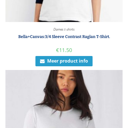
Dames t-shirts
Bella+Canvas:3/4 Sleeve Contrast Raglan T-Shirt.
€
11.50
Meer product info