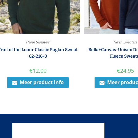
Heren Sweaters
Heren Sweaters
Fruit of the Loom-Classic Raglan Sweat
Bella+Canvas-Unisex Dr
62-216-0
Fleece Sweat
€
12.00
€
24.95
Meer product info
Meer produc