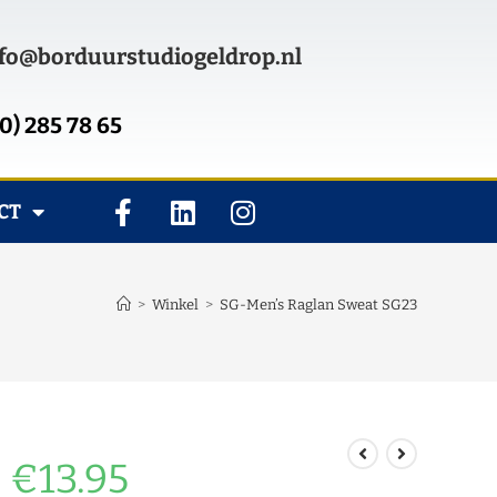
fo@borduurstudiogeldrop.nl
0) 285 78 65
CT
>
Winkel
>
SG-Men’s Raglan Sweat SG23
€
13.95