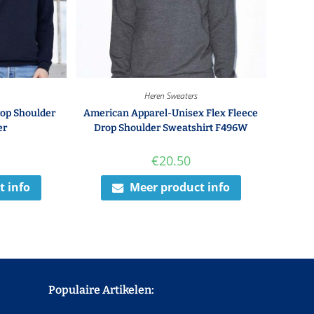
Heren Sweaters
op Shoulder
American Apparel-Unisex Flex Fleece
er
Drop Shoulder Sweatshirt F496W
€
20.50
t info
Meer product info
Populaire Artikelen: