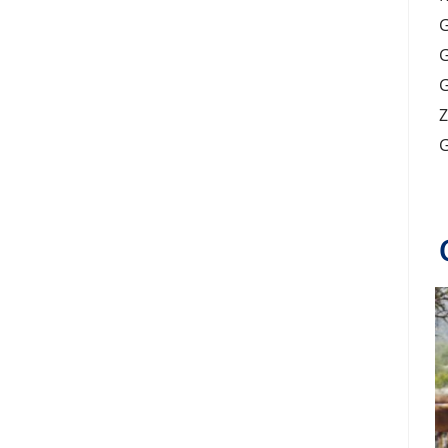
G
G
G
Z
G