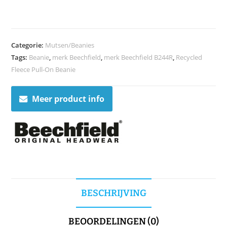
Categorie:
Mutsen/Beanies
Tags:
Beanie
,
merk Beechfield
,
merk Beechfield B244R
,
Recycled
Fleece Pull-On Beanie
Meer product info
BESCHRIJVING
BEOORDELINGEN (0)