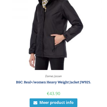
Dames Jassen
B&C: Real+/women Heavy Weight Jacket JW925.
€
43.90
Meer product info