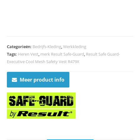
Categorieën:
Bedrijfs-Kleding
,
Werkkleding
Tags:
Heren Vest
,
merk Result Safe-Guard
,
Result Safe Guard-
Executive Cool Mesh Safety Vest R479X
Meer product info