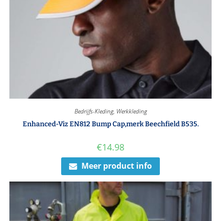
Bedrijfs-Kleding
,
Werkkleding
Enhanced-Viz EN812 Bump Cap,merk Beechfield B535.
€
14.98
Meer product info