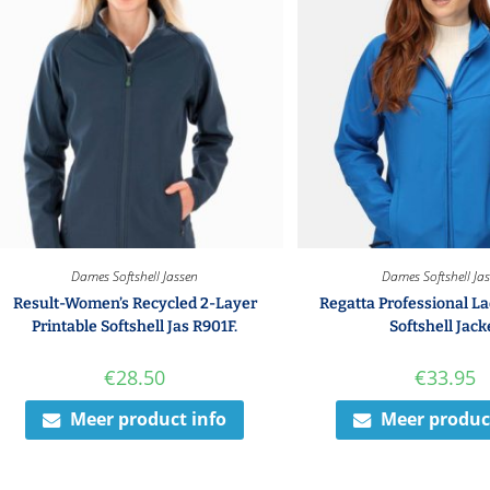
Dames Softshell Jassen
Dames Softshell Ja
Result-Women’s Recycled 2-Layer
Regatta Professional L
Printable Softshell Jas R901F.
Softshell Jack
€
28.50
€
33.95
Meer product info
Meer produc