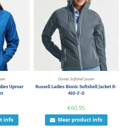
ssen
Dames Softshell Jassen
adies Uproar
Russell Ladies Bionic Softshell Jacket R-
et
410-F-0
€
60.95
t info
Meer product info