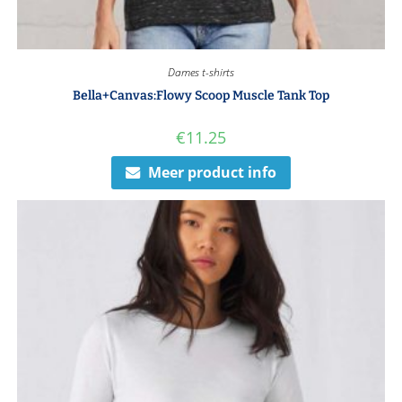
Dames t-shirts
Bella+Canvas:Flowy Scoop Muscle Tank Top
€
11.25
Meer product info