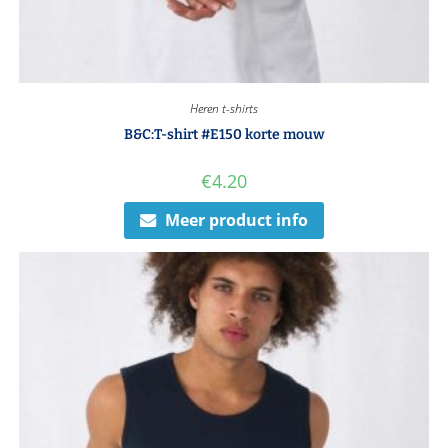
Heren t-shirts
B&C:T-shirt #E150 korte mouw
€
4.20
Meer product info