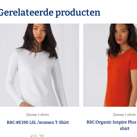
Gerelateerde producten
Dames t-shirts
Dames t-shirts
B&C:Organic Inspire Plu
B&C:#E190 LSL /women T-Shirt
shirt
€
9.75