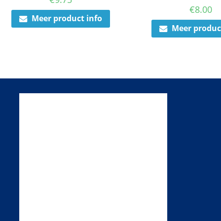
€
8.00
Meer product info
Meer produc