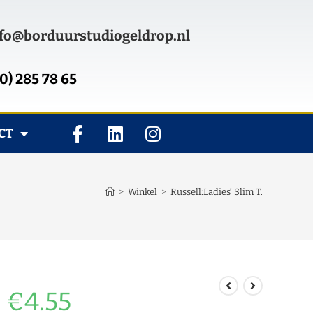
fo@borduurstudiogeldrop.nl
0) 285 78 65
CT
>
Winkel
>
Russell:Ladies’ Slim T.
€
4.55