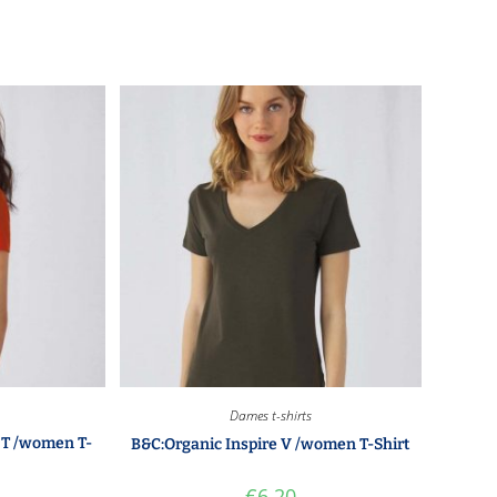
Dames t-shirts
s T /women T-
B&C:Organic Inspire V /women T-Shirt
€
6.20