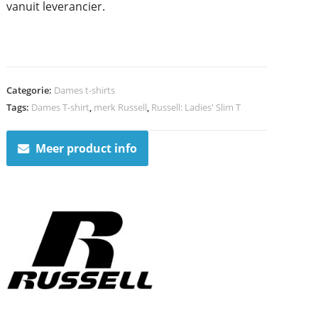
vanuit leverancier.
Categorie:
Dames t-shirts
Tags:
Dames T-shirt
,
merk Russell
,
Russell: Ladies' Slim T
Meer product info