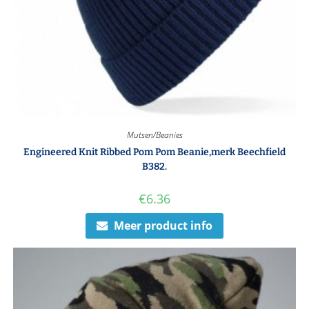
Mutsen/Beanies
Engineered Knit Ribbed Pom Pom Beanie,merk Beechfield
B382.
€
6.36
Meer product info