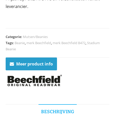
leverancier.
Categorie:
Mutsen/Beanies
Tags:
Beanie
,
merk Beechfield
,
merk Beechfield B472
,
Stadium
Beanie
Meer product info
BESCHRIJVING