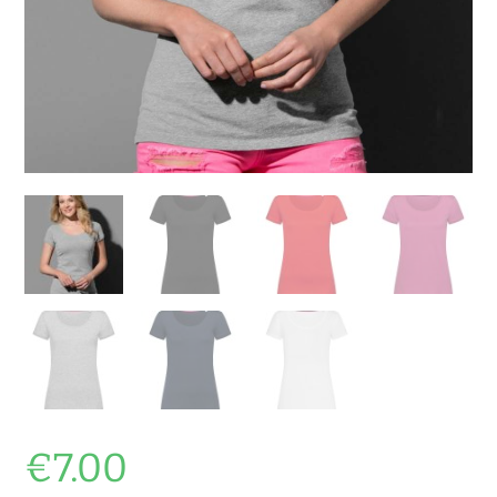
€
7.00