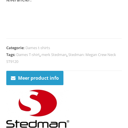
Categorie:
Dames t-shirts
Tags:
Dames T-shirt
,
merk Stedman
,
Stedman: Megan Crew Neck
ST9120
Meer product info