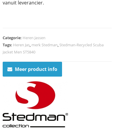
vanuit leverancier.
Categorie:
Heren Jassen
Tags:
Heren Jas
,
merk Stedman
,
Stedman-Recycled Scuba
Jacket Men ST5840
Meer product info