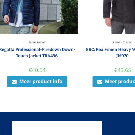
Heren Jassen
Heren Jassen
Regatta Professional-Firedown Down-
B&C: Real+/men Heavy W
Touch Jacket TRA496.
JM970.
€
40.54
€
43.65
Meer product info
Meer produc