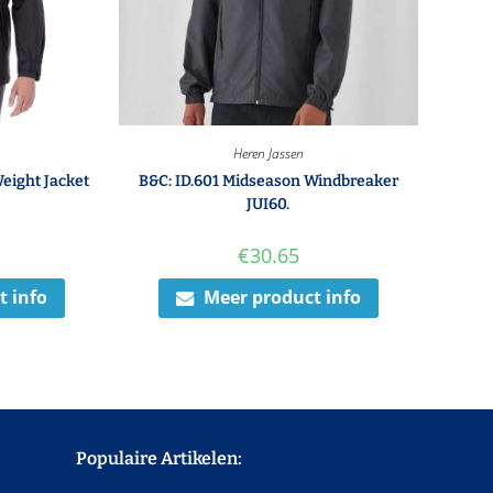
Heren Jassen
eight Jacket
B&C: ID.601 Midseason Windbreaker
JUI60.
€
30.65
t info
Meer product info
Populaire Artikelen: