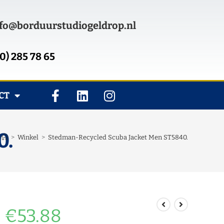
fo@borduurstudiogeldrop.nl
0) 285 78 65
CT
0.
>
Winkel
>
Stedman-Recycled Scuba Jacket Men ST5840.
€
53.88