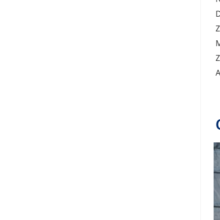
D
Z
M
Z
A