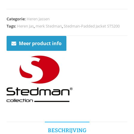
Categorie:
Heren Jassen
Tags:
Heren Jas
,
merk Stedman
,
Stedman-Padded Jacket ST5200
Meer product info
BESCHRIJVING