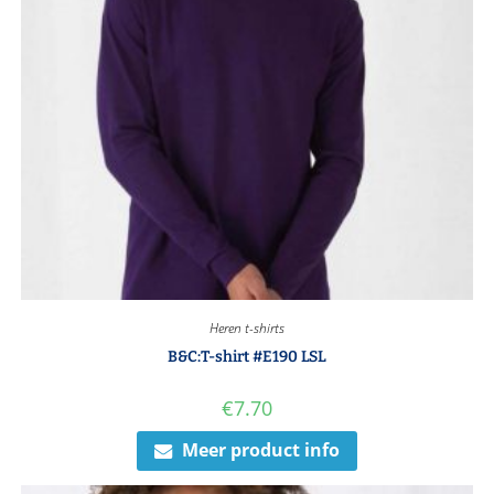
Heren t-shirts
B&C:T-shirt #E190 LSL
€
7.70
Meer product info