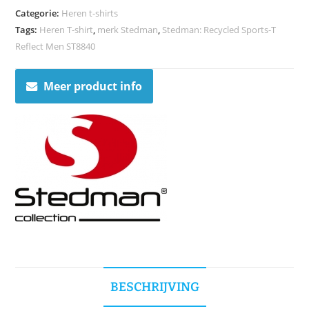
Categorie:
Heren t-shirts
Tags:
Heren T-shirt
,
merk Stedman
,
Stedman: Recycled Sports-T
Reflect Men ST8840
Meer product info
BESCHRIJVING