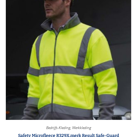
Bedrijfs-Kleding
,
Werkkleding
Safety Microfleece R329X,merk Result Safe-Guard