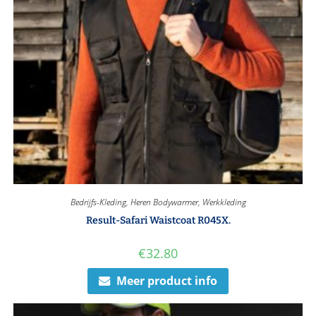
Bedrijfs-Kleding
,
Heren Bodywarmer
,
Werkkleding
Result-Safari Waistcoat R045X.
€
32.80
Meer product info