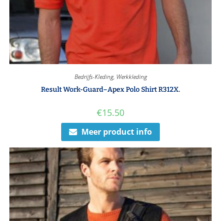
Bedrijfs-Kleding
,
Werkkleding
Result Work-Guard–Apex Polo Shirt R312X.
€
15.50
Meer product info