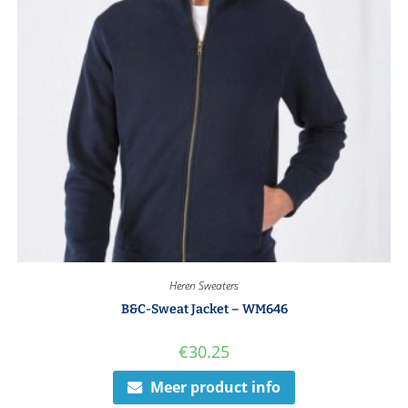
Heren Sweaters
B&C-Sweat Jacket – WM646
€
30.25
Meer product info