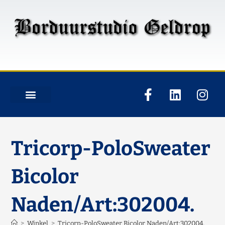
Tricorp-PoloSweater
Bicolor
Naden/Art:302004.
>
Winkel
>
Tricorp-PoloSweater Bicolor Naden/Art:302004.