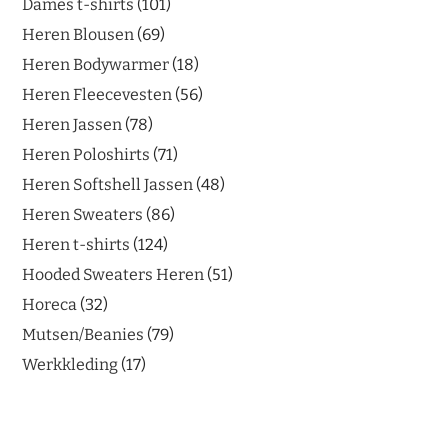
Dames t-shirts
101
Heren Blousen
69
Heren Bodywarmer
18
Heren Fleecevesten
56
Heren Jassen
78
Heren Poloshirts
71
Heren Softshell Jassen
48
Heren Sweaters
86
Heren t-shirts
124
Hooded Sweaters Heren
51
Horeca
32
Mutsen/Beanies
79
Werkkleding
17