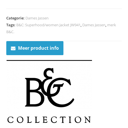
Categorie:
Dames Jassen
Tags:
B&C: Superhood/women Jacket JW941
,
Dames Jassen
,
merk
B&C.
Meer product info