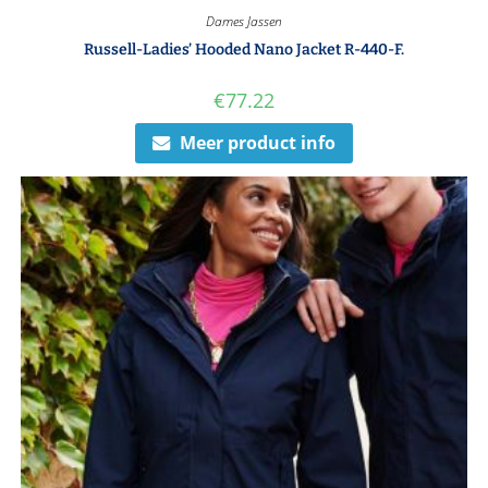
Dames Jassen
Russell-Ladies’ Hooded Nano Jacket R-440-F.
€
77.22
Meer product info