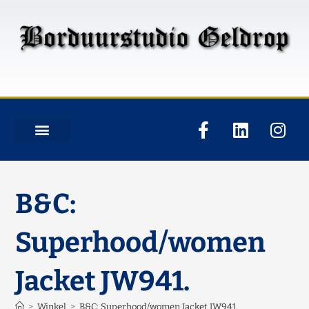
B&C:
Superhood/women
Jacket JW941.
>
Winkel
>
B&C: Superhood/women Jacket JW941.