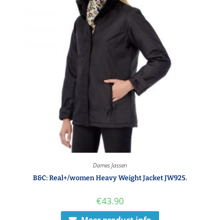
Dames Jassen
B&C: Real+/women Heavy Weight Jacket JW925.
€
43.90
Meer product info