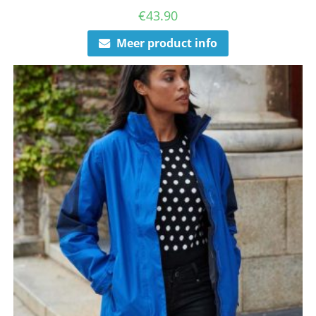
€
43.90
Meer product info