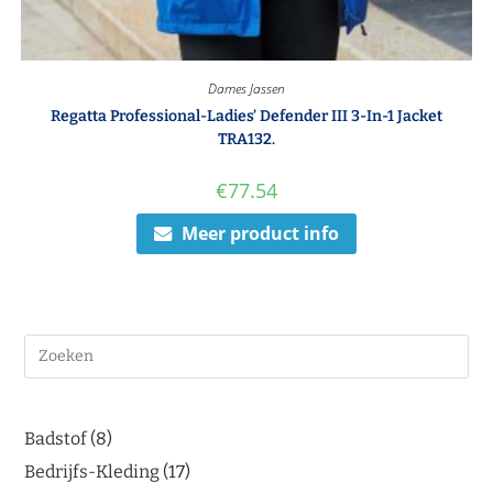
Dames Jassen
Regatta Professional-Ladies’ Defender III 3-In-1 Jacket
TRA132.
€
77.54
Meer product info
Badstof
8
Bedrijfs-Kleding
17