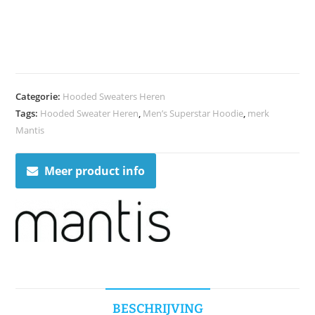
Categorie:
Hooded Sweaters Heren
Tags:
Hooded Sweater Heren
,
Men’s Superstar Hoodie
,
merk
Mantis
Meer product info
BESCHRIJVING