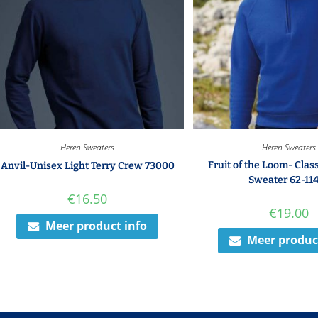
Heren Sweaters
Heren Sweaters
Fruit of the Loom- Clas
Anvil-Unisex Light Terry Crew 73000
Sweater 62-11
€
16.50
€
19.00
Meer product info
Meer produc