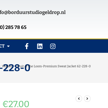
fo@borduurstudiogeldrop.nl
0) 285 78 65
CT
2-228-0
>
Winkel
>
Fruit of the Loom-Premium Sweat Jacket 62-228-0
€
27.00