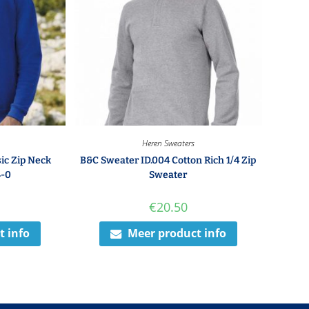
Heren Sweaters
sic Zip Neck
B&C Sweater ID.004 Cotton Rich 1/4 Zip
4-0
Sweater
€
20.50
t info
Meer product info