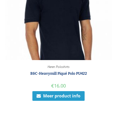
Heren Poloshirts
B&C-Heavymill Piqué Polo PU422
€
16.00
Meer product info