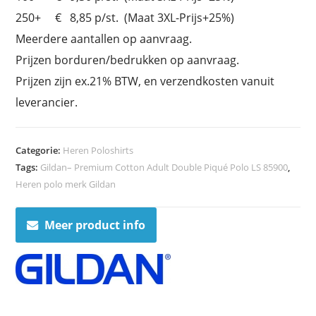
250+ € 8,85 p/st. (Maat 3XL-Prijs+25%)
Meerdere aantallen op aanvraag.
Prijzen borduren/bedrukken op aanvraag.
Prijzen zijn ex.21% BTW, en verzendkosten vanuit
leverancier.
Categorie:
Heren Poloshirts
Tags:
Gildan– Premium Cotton Adult Double Piqué Polo LS 85900
,
Heren polo merk Gildan
Meer product info