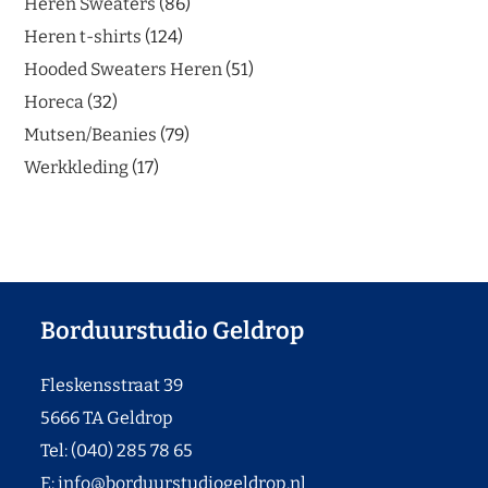
Heren Sweaters
86
Heren t-shirts
124
Hooded Sweaters Heren
51
Horeca
32
Mutsen/Beanies
79
Werkkleding
17
Borduurstudio Geldrop
Fleskensstraat 39
5666 TA Geldrop
Tel: (040) 285 78 65
E:
info@borduurstudiogeldrop.nl