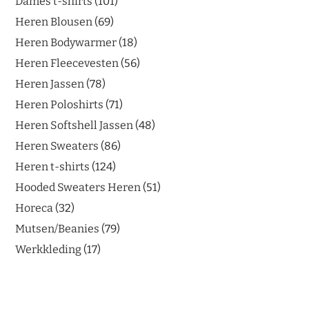
Dames t-shirts
101
Heren Blousen
69
Heren Bodywarmer
18
Heren Fleecevesten
56
Heren Jassen
78
Heren Poloshirts
71
Heren Softshell Jassen
48
Heren Sweaters
86
Heren t-shirts
124
Hooded Sweaters Heren
51
Horeca
32
Mutsen/Beanies
79
Werkkleding
17