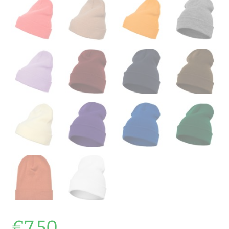
€
7.50