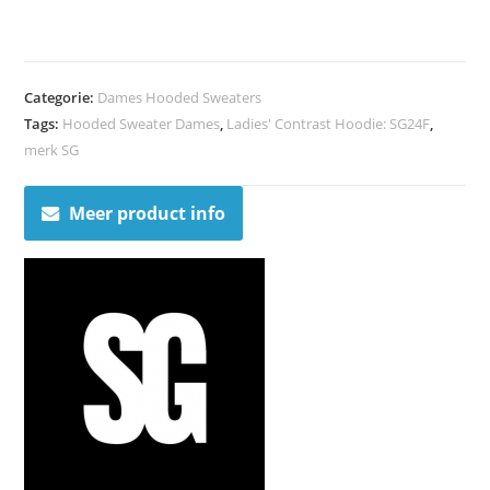
Categorie:
Dames Hooded Sweaters
Tags:
Hooded Sweater Dames
,
Ladies' Contrast Hoodie: SG24F
,
merk SG
Meer product info