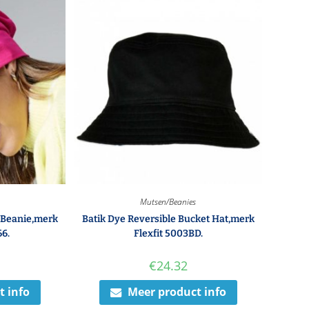
Mutsen/Beanies
 Beanie,merk
Batik Dye Reversible Bucket Hat,merk
66.
Flexfit 5003BD.
€
24.32
t info
Meer product info