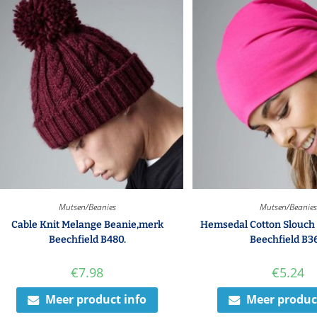
Mutsen/Beanies
Mutsen/Beanies
Cable Knit Melange Beanie,merk
Hemsedal Cotton Slouch
Beechfield B480.
Beechfield B3
€
7.98
€
5.24
Meer product info
Meer produc