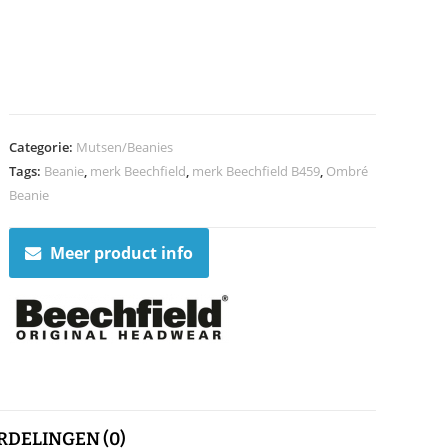
Categorie:
Mutsen/Beanies
Tags:
Beanie
,
merk Beechfield
,
merk Beechfield B459
,
Ombré
Beanie
Meer product info
DELINGEN (0)