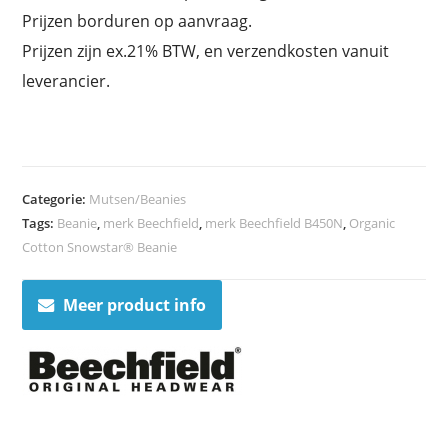
Prijzen borduren op aanvraag.
Prijzen zijn ex.21% BTW, en verzendkosten vanuit
leverancier.
Categorie:
Mutsen/Beanies
Tags:
Beanie
,
merk Beechfield
,
merk Beechfield B450N
,
Organic
Cotton Snowstar® Beanie
Meer product info