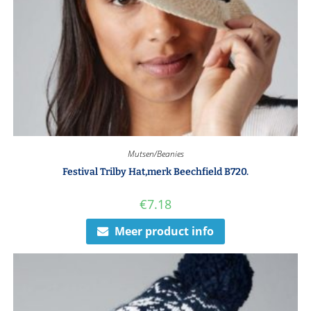
Mutsen/Beanies
Festival Trilby Hat,merk Beechfield B720.
€
7.18
Meer product info