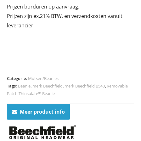
Prijzen borduren op aanvraag.
Prijzen zijn ex.21% BTW, en verzendkosten vanuit
leverancier.
Categorie:
Mutsen/Beanies
Tags:
Beanie
,
merk Beechfield
,
merk Beechfield B540
,
Removable
Patch Thinsulate™ Beanie
Meer product info