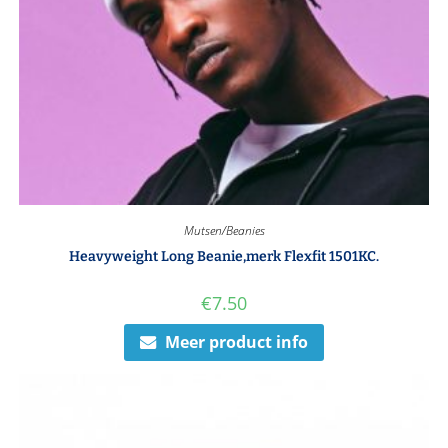
Mutsen/Beanies
Heavyweight Long Beanie,merk Flexfit 1501KC.
€
7.50
Meer product info