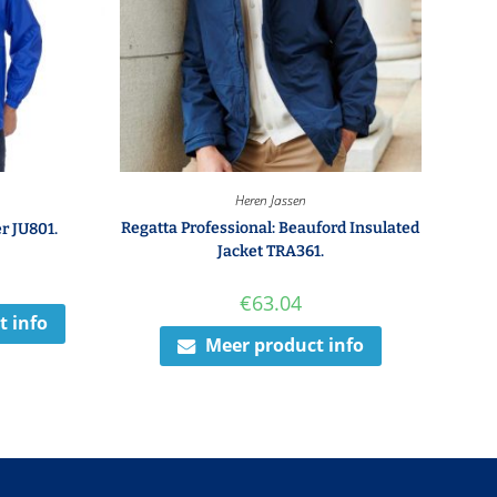
Heren Jassen
Regatta Professional: Beauford Insulated
r JU801.
Jacket TRA361.
€
63.04
t info
Meer product info