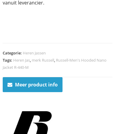
vanuit leverancier.
Categorie:
Heren Jassen
Tags:
Heren Jas
,
merk Russell
,
Russell-Men's Hooded Nano
Jacket R-440-M
Meer product info