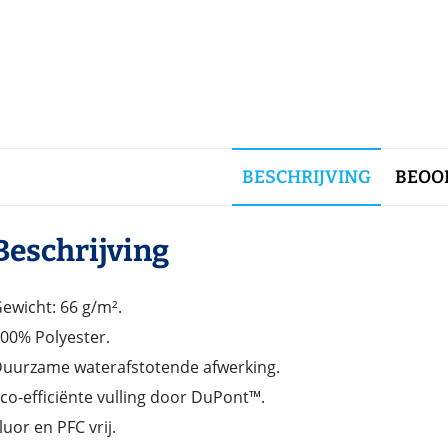
BESCHRIJVING
BEOOR
Beschrijving
ewicht: 66 g/m².
00% Polyester.
uurzame waterafstotende afwerking.
co-efficiënte vulling door DuPont™.
luor en PFC vrij.