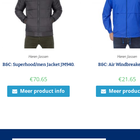
Heren Jassen
Heren Jassen
B&C: Superhood/men Jacket JM940.
B&C: Air Windbreake
€
70.65
€
21.65
Meer product info
Meer produc