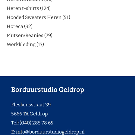
Heren t-shirts
124
Hooded Sweaters Heren
51
Horeca
32
Mutsen/Beanies
79
Werkkleding
17
Borduurstudio Geldrop
Fleskensstraat 39
5666 TA Geldrop
Tel: (040) 285 78 65
E:
info@borduurstudiogeldrop.nl