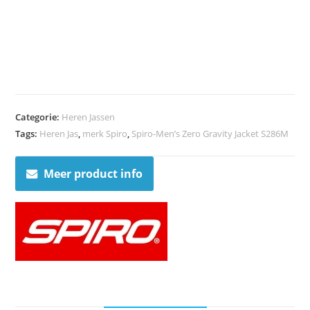
Categorie:
Heren Jassen
Tags:
Heren Jas
,
merk Spiro
,
Spiro-Men’s Zero Gravity Jacket S286M
Meer product info