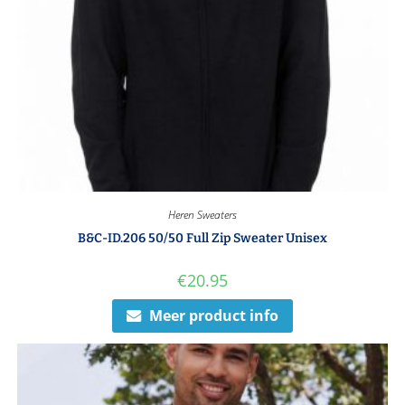
Heren Sweaters
B&C-ID.206 50/50 Full Zip Sweater Unisex
€
20.95
Meer product info