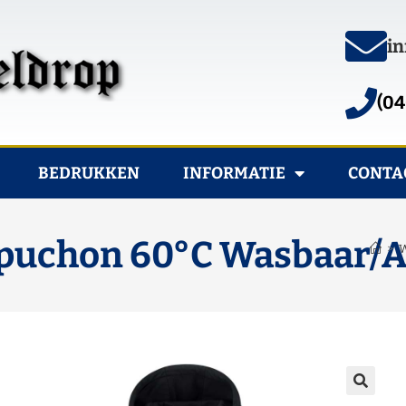
in
(04
BEDRUKKEN
INFORMATIE
CONTA
puchon 60°C Wasbaar/A
>
W