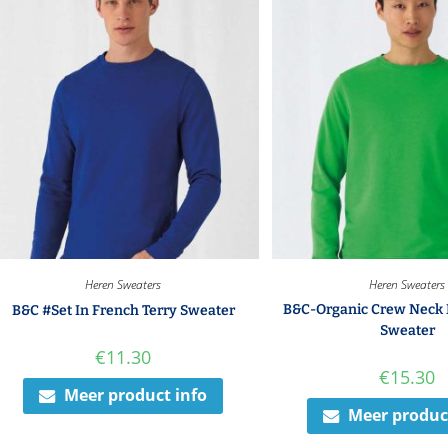
Heren Sweaters
Heren Sweaters
B&C-Organic Crew Neck 
B&C #Set In French Terry Sweater
Sweater
€
11.30
€
15.30
Meer product info
Meer produc