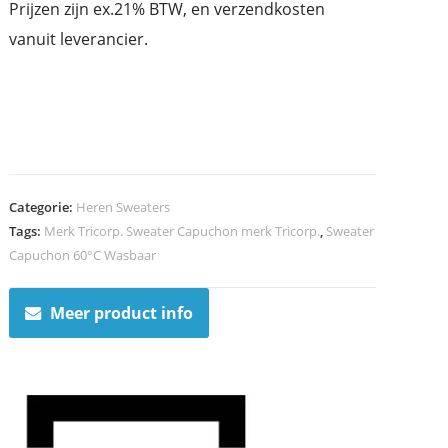
Prijzen zijn ex.21% BTW, en verzendkosten
vanuit leverancier.
Categorie:
Heren Sweaters
Tags:
Merk Tricorp. Sweater Capuchon merk Tricorp.
,
Sweater
Capuchon 60°C Wasbaar
Meer product info