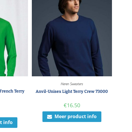
Heren Sweaters
French Terry
Anvil-Unisex Light Terry Crew 73000
€
16.50
Meer product info
t info