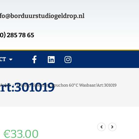
fo@borduurstudiogeldrop.nl
0) 285 78 65
CT
rt:301019
inkel
>
Tricorp-Sweater Capuchon 60°C Wasbaar/Art:301019
€
33.00