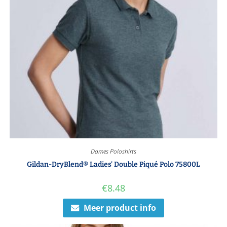
Dames Poloshirts
Gildan-DryBlend® Ladies’ Double Piqué Polo 75800L
€
8.48
Meer product info