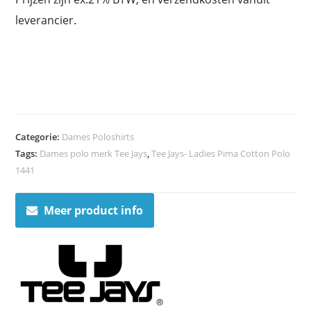
leverancier.
Categorie:
Dames Poloshirts
Tags:
Dames polo merk Tee Jays
,
Tee Jays- Ladies Pima Cotton Polo
1441
Meer product info