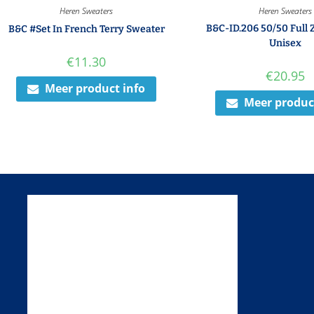
Heren Sweaters
Heren Sweaters
B&C-ID.206 50/50 Full 
B&C #Set In French Terry Sweater
Unisex
€
11.30
€
20.95
Meer product info
Meer produc