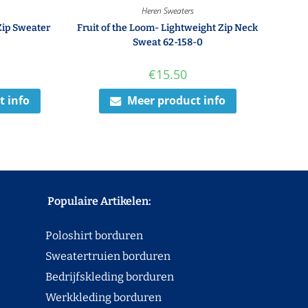
Heren Sweaters
Zip Sweater
Fruit of the Loom- Lightweight Zip Neck
Sweat 62-158-0
€
15.50
t info
Meer product info
Populaire Artikelen:
Poloshirt borduren
Sweatertruien borduren
Bedrijfskleding borduren
Werkkleding borduren