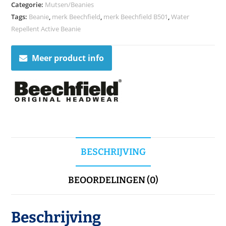
Categorie:
Mutsen/Beanies
Tags:
Beanie
,
merk Beechfield
,
merk Beechfield B501
,
Water
Repellent Active Beanie
Meer product info
BESCHRIJVING
BEOORDELINGEN (0)
Beschrijving