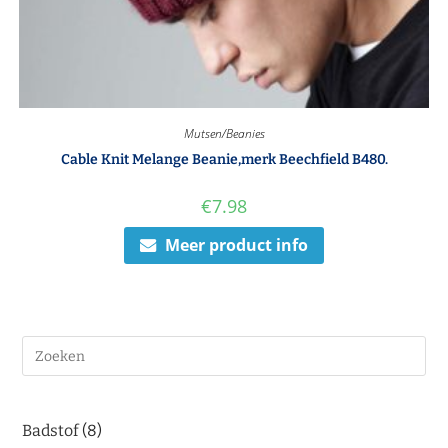
Mutsen/Beanies
Cable Knit Melange Beanie,merk Beechfield B480.
€
7.98
Meer product info
Badstof
8