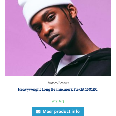
Mutsen/Beanies
Heavyweight Long Beanie,merk Flexfit 1501KC.
€
7.50
Meer product info