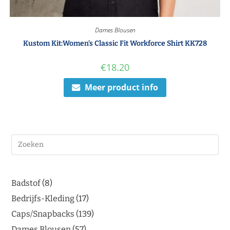
Dames Blousen
Kustom Kit:Women’s Classic Fit Workforce Shirt KK728
€
18.20
Meer product info
Badstof
8
Bedrijfs-Kleding
17
Caps/Snapbacks
139
Dames Blousen
57