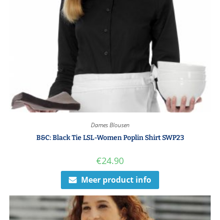
Dames Blousen
B&C: Black Tie LSL-Women Poplin Shirt SWP23
€
24.90
Meer product info