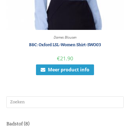
Dames Blousen
B&C: Oxford LSL-Women Shirt-SWO03
€
21.90
Meer product info
Badstof
8